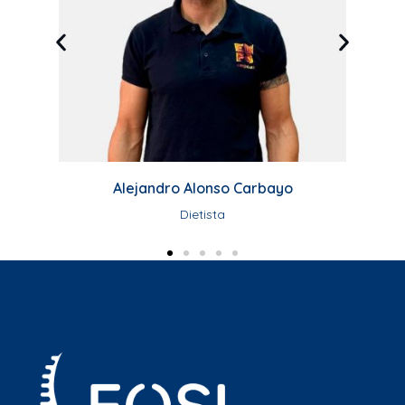
ayo
Antonio M. Arcos Contreras
Osteópata, Posturólogo