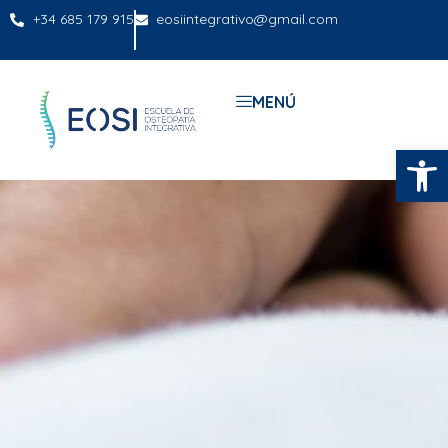
+34 685 179 915
eosiintegrativo@gmail.com
MENÚ
Abrir