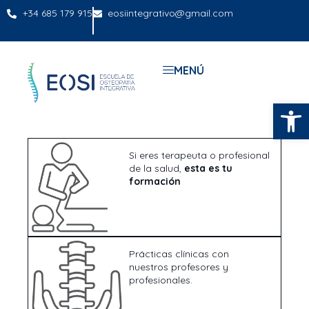
+34 685 179 915
eosiintegrativo@gmail.com
MENÚ
Abrir
Si eres terapeuta o profesional
de la salud,
esta es tu
formación
Prácticas clínicas con
nuestros profesores y
profesionales.