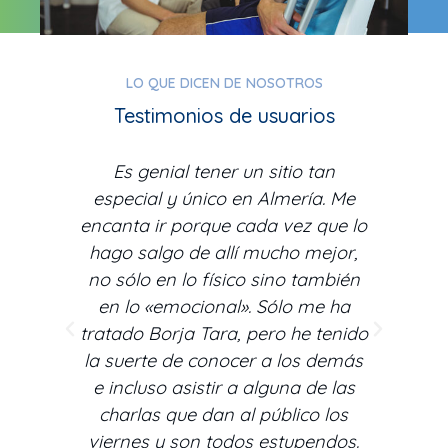
LO QUE DICEN DE NOSOTROS
Testimonios de usuarios
Es genial tener un sitio tan
La
or
especial y único en Almería. Me
Me 
cia
encanta ir porque cada vez que lo
os
 ha
hago salgo de allí mucho mejor,
s
no sólo en lo físico sino también
en lo «emocional». Sólo me ha
tratado Borja Tara, pero he tenido
la suerte de conocer a los demás
e incluso asistir a alguna de las
charlas que dan al público los
viernes y son todos estupendos.