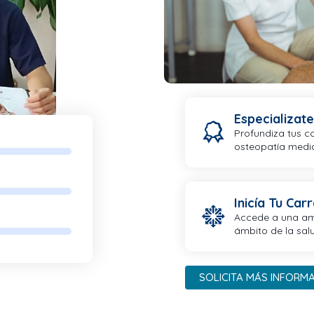
Especializate
Profundiza tus c
80%
osteopatía media
75%
Inicía Tu Car
90%
Accede a una am
ámbito de la salu
SOLICITA MÁS INFORM