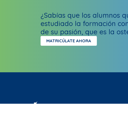
¿Sabías que los alumnos q
estudiado la formación co
de su pasión, que es la os
MATRICÚLATE AHORA