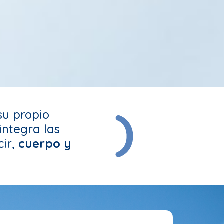
su propio
integra las
cir,
cuerpo y