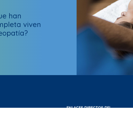
ue han
mpleta viven
teopatía?
ENLACES DIRECTOS DEL
SITIO
Inicio
Escuela de Osteopatía