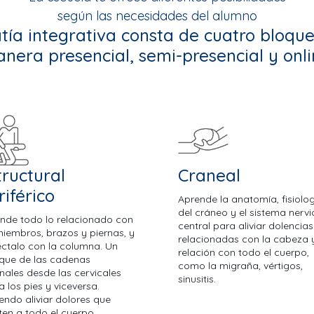
según las necesidades del alumno
tía integrativa consta de cuatro bloque
nera presencial, semi-presencial y onli
tructural
Craneal
riférico
Aprende la anatomía, fisiolo
del cráneo y el sistema nerv
nde todo lo relacionado con
central para aliviar dolencias
miembros, brazos y piernas, y
relacionadas con la cabeza 
ctalo con la columna. Un
relación con todo el cuerpo,
que de las cadenas
como la migraña, vértigos,
onales desde las cervicales
sinusitis.
a los pies y viceversa.
endo aliviar dolores que
ten a todo el cuerpo.