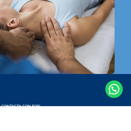
CONTACTA CON EOSI
C/La Marina, 2 Almería 04007 (Clínica Samsara)
TELÉFONO: +34 685 179 915