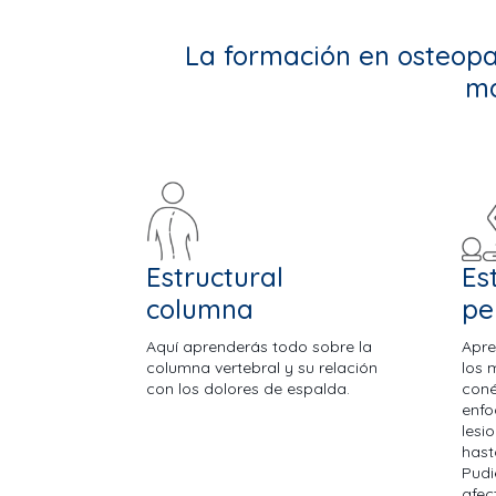
La formación en osteopa
ma
Estructural
Es
columna
pe
Aquí aprenderás todo sobre la
Apre
columna vertebral y su relación
los 
con los dolores de espalda.
coné
enfo
lesi
hast
Pudi
afec