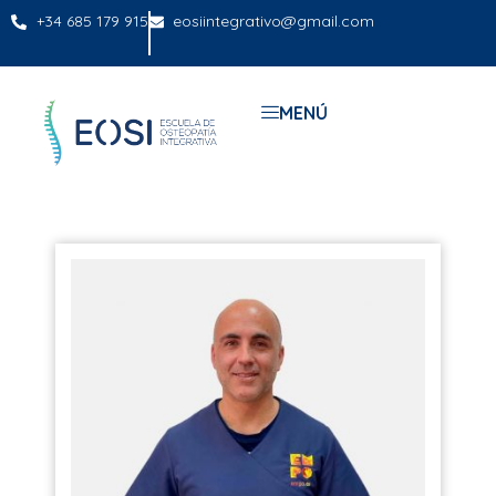
+34 685 179 915
eosiintegrativo@gmail.com
MENÚ