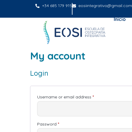
+34 685 179 915
eosiintegrativo@gmail.com
Inicio
My account
Login
Username or email address
*
Password
*