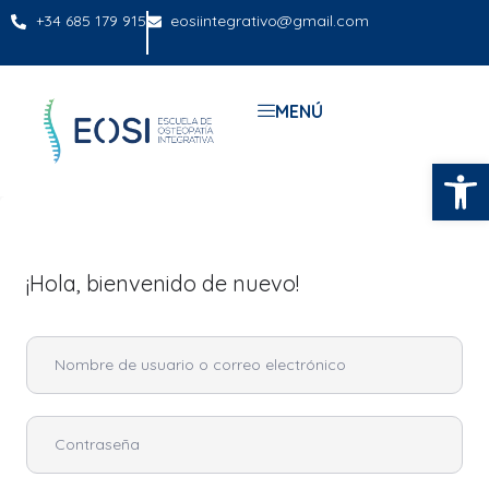
+34 685 179 915
eosiintegrativo@gmail.com
MENÚ
Abrir
¡Hola, bienvenido de nuevo!