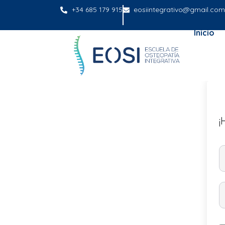
+34 685 179 915
eosiintegrativo@gmail.com
Inicio
¡