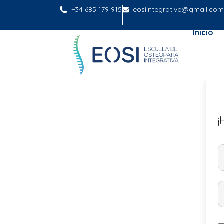
+34 685 179 915
eosiintegrativo@gmail.com
Inicio
¡