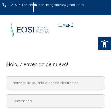
+34 685 179 915
eosiintegrativo@gmail.com
MENÚ
Abrir
¡Hola, bienvenido de nuevo!