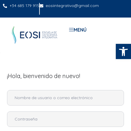
+34 685 179 915
eosiintegrativo@gmail.com
MENÚ
Abrir
¡Hola, bienvenido de nuevo!