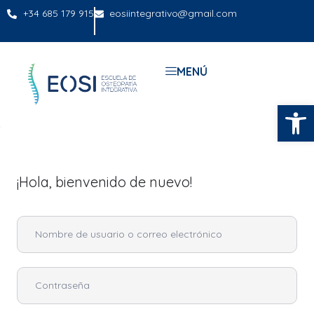
+34 685 179 915
eosiintegrativo@gmail.com
MENÚ
Abrir
¡Hola, bienvenido de nuevo!