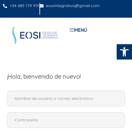
+34 685 179 915
eosiintegrativo@gmail.com
MENÚ
Abrir
¡Hola, bienvenido de nuevo!