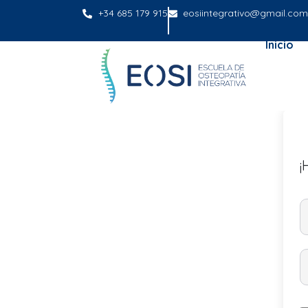
+34 685 179 915
eosiintegrativo@gmail.com
Inicio
¡