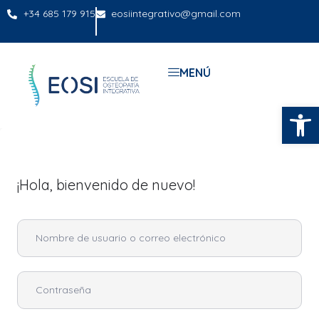
+34 685 179 915
eosiintegrativo@gmail.com
MENÚ
Abrir
¡Hola, bienvenido de nuevo!