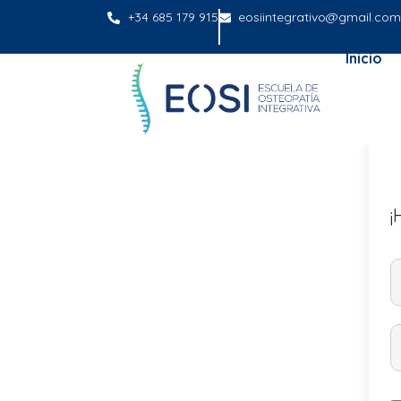
+34 685 179 915
eosiintegrativo@gmail.com
Inicio
¡