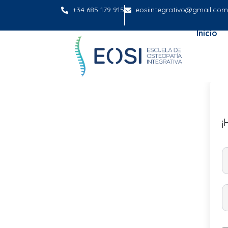
+34 685 179 915
eosiintegrativo@gmail.com
Inicio
¡