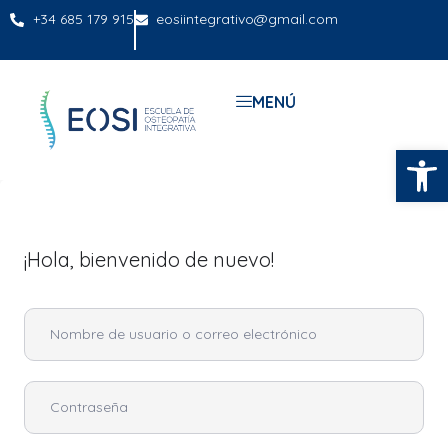
+34 685 179 915
eosiintegrativo@gmail.com
MENÚ
Abrir
¡Hola, bienvenido de nuevo!