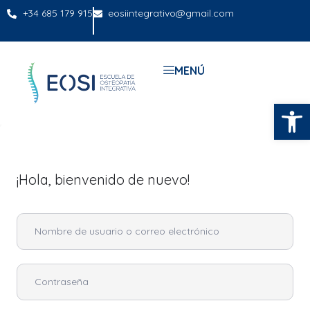
+34 685 179 915
eosiintegrativo@gmail.com
MENÚ
Abrir
¡Hola, bienvenido de nuevo!