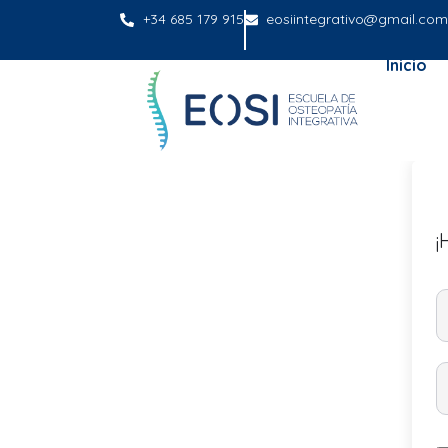
+34 685 179 915
eosiintegrativo@gmail.com
Inicio
¡