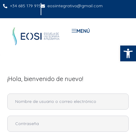
+34 685 179 915
eosiintegrativo@gmail.com
MENÚ
Abrir
¡Hola, bienvenido de nuevo!