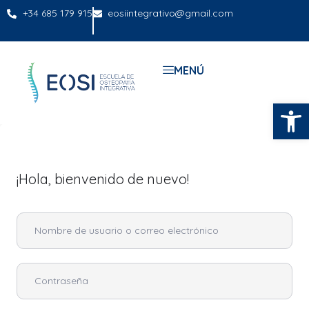
+34 685 179 915
eosiintegrativo@gmail.com
MENÚ
Abrir
¡Hola, bienvenido de nuevo!