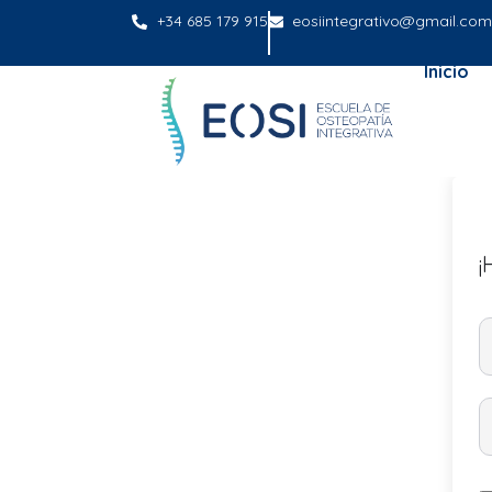
+34 685 179 915
eosiintegrativo@gmail.com
Inicio
¡