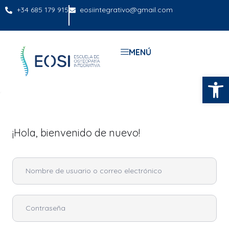
+34 685 179 915
eosiintegrativo@gmail.com
MENÚ
Abrir
¡Hola, bienvenido de nuevo!