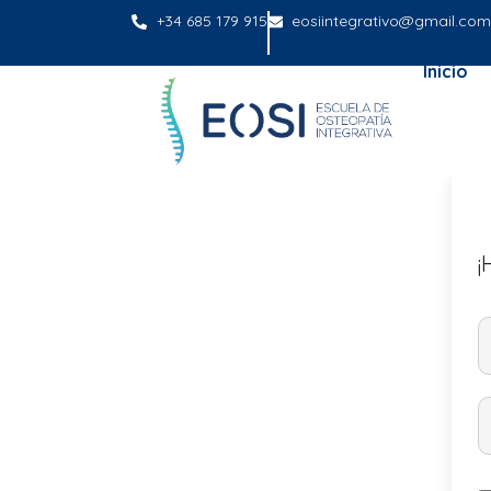
+34 685 179 915
eosiintegrativo@gmail.com
Inicio
¡