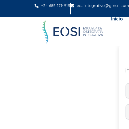
+34 685 179 915
eosiintegrativo@gmail.com
Inicio
¡