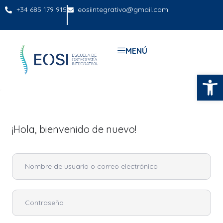
+34 685 179 915
eosiintegrativo@gmail.com
MENÚ
Abrir
¡Hola, bienvenido de nuevo!