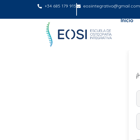
+34 685 179 915
eosiintegrativo@gmail.com
Inicio
¡