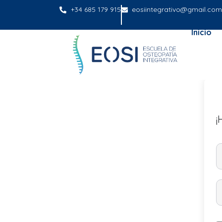
+34 685 179 915
eosiintegrativo@gmail.com
Inicio
¡