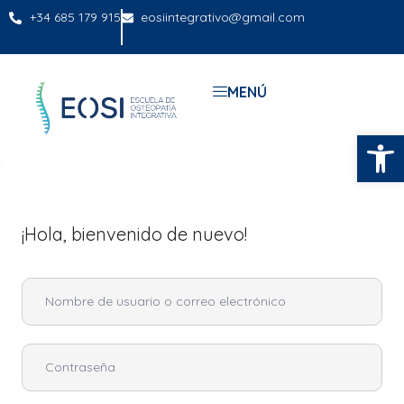
+34 685 179 915
eosiintegrativo@gmail.com
MENÚ
Abrir
¡Hola, bienvenido de nuevo!