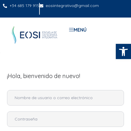
+34 685 179 915
eosiintegrativo@gmail.com
MENÚ
Abrir
¡Hola, bienvenido de nuevo!