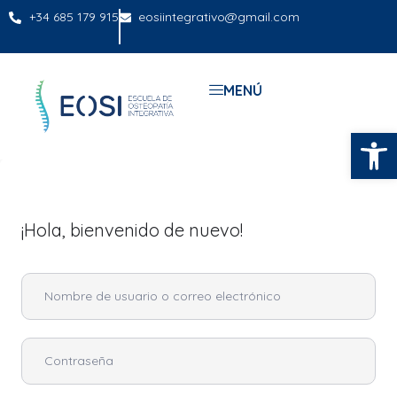
+34 685 179 915
eosiintegrativo@gmail.com
MENÚ
Abrir
¡Hola, bienvenido de nuevo!