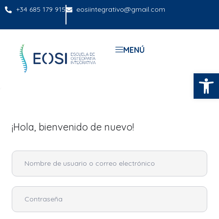
+34 685 179 915
eosiintegrativo@gmail.com
MENÚ
Abrir
¡Hola, bienvenido de nuevo!