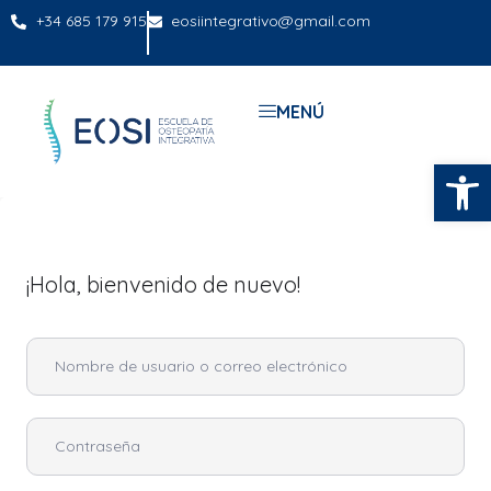
+34 685 179 915
eosiintegrativo@gmail.com
MENÚ
Abrir
¡Hola, bienvenido de nuevo!