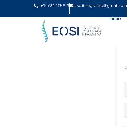
+34 685 179 915
eosiintegrativo@gmail.com
Inicio
¡