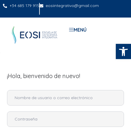
+34 685 179 915
eosiintegrativo@gmail.com
MENÚ
Abrir
¡Hola, bienvenido de nuevo!