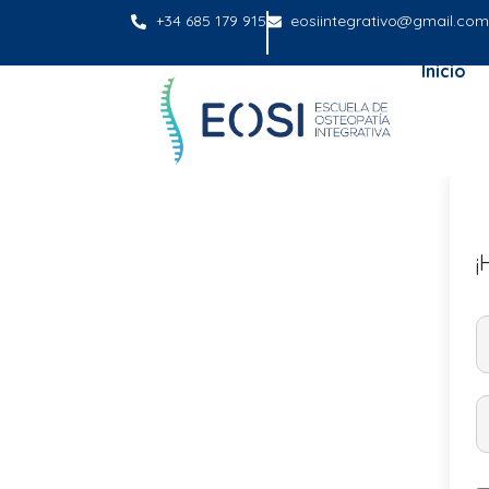
+34 685 179 915
eosiintegrativo@gmail.com
Inicio
¡