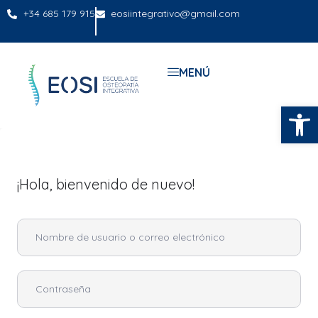
+34 685 179 915
eosiintegrativo@gmail.com
MENÚ
Abrir
¡Hola, bienvenido de nuevo!