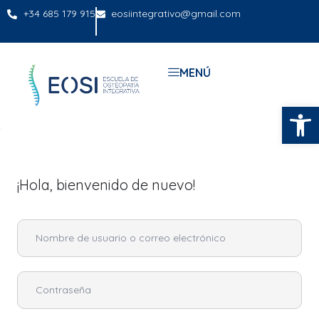
+34 685 179 915
eosiintegrativo@gmail.com
MENÚ
Abrir
¡Hola, bienvenido de nuevo!