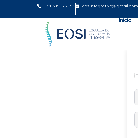
+34 685 179 915
eosiintegrativo@gmail.com
Inicio
¡