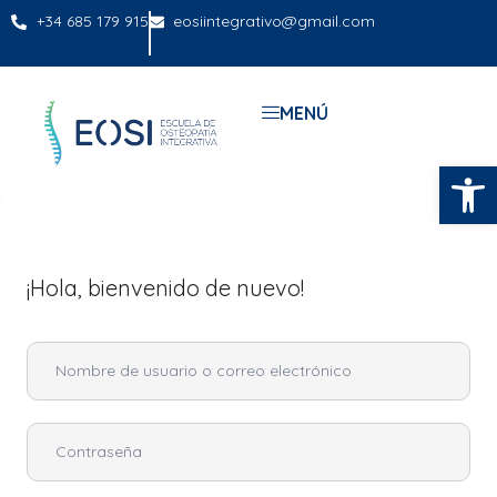
+34 685 179 915
eosiintegrativo@gmail.com
MENÚ
Abrir
¡Hola, bienvenido de nuevo!