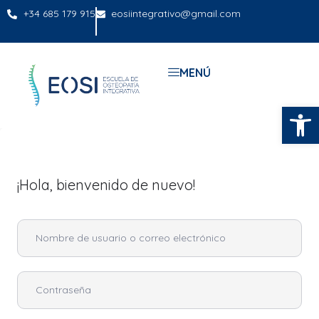
+34 685 179 915
eosiintegrativo@gmail.com
MENÚ
Abrir
¡Hola, bienvenido de nuevo!