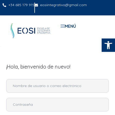
+34 685 179 915
eosiintegrativo@gmail.com
MENÚ
Abrir
¡Hola, bienvenido de nuevo!