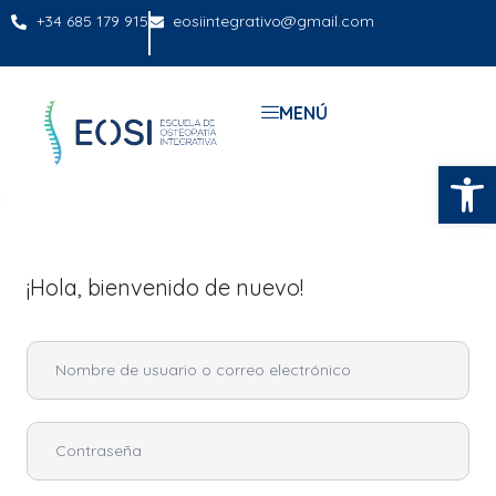
+34 685 179 915
eosiintegrativo@gmail.com
MENÚ
Abrir
¡Hola, bienvenido de nuevo!