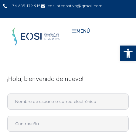
+34 685 179 915
eosiintegrativo@gmail.com
MENÚ
Abrir
¡Hola, bienvenido de nuevo!