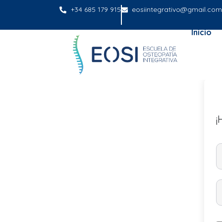
+34 685 179 915
eosiintegrativo@gmail.com
Inicio
¡