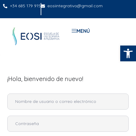
+34 685 179 915
eosiintegrativo@gmail.com
MENÚ
Abrir
¡Hola, bienvenido de nuevo!