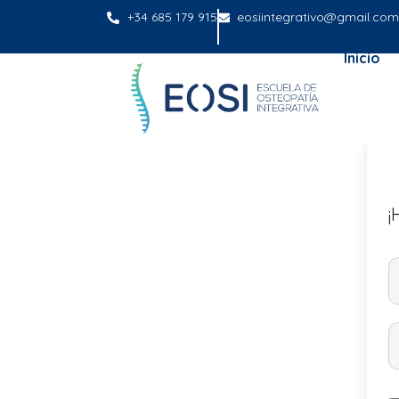
+34 685 179 915
eosiintegrativo@gmail.com
Inicio
¡