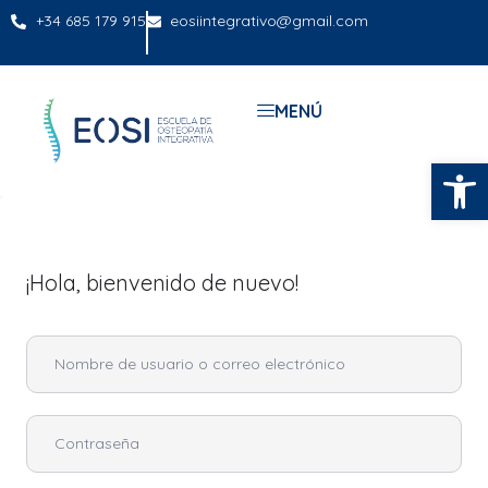
+34 685 179 915
eosiintegrativo@gmail.com
MENÚ
Abrir
¡Hola, bienvenido de nuevo!