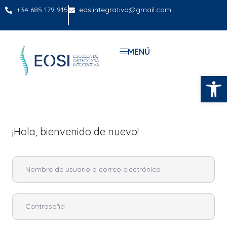
+34 685 179 915
eosiintegrativo@gmail.com
MENÚ
Abrir
¡Hola, bienvenido de nuevo!